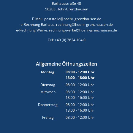
Rathausstraße 48
56203 Höhr-Grenzhausen
E-Mail: poststelle@hoehr-grenzhausen.de
e-Rechnung Rathaus: rechnung@hoehr-grenzhausen.de
e-Rechnung Werke: rechnung-werke@hoehr-grenzhausen.de
Tel: +49 (0) 2624 104 0
Allgemeine Öffnungszeiten
Montag
08:00
-
12:00
Uhr
13:00
-
18:00
Von 08:00 bis 12:00 Uhr
Uhr
Von 13:00 bis 18:00 Uhr
Dienstag
08:00
-
12:00
Uhr
Von 08:00 bis 12:00 Uhr
Mittwoch
08:00
-
12:00
Uhr
13:00
-
16:00
Von 08:00 bis 12:00 Uhr
Uhr
Von 13:00 bis 16:00 Uhr
Donnerstag
08:00
-
12:00
Uhr
13:00
-
16:00
Von 08:00 bis 12:00 Uhr
Uhr
Von 13:00 bis 16:00 Uhr
Freitag
08:00
-
12:00
Uhr
Von 08:00 bis 12:00 Uhr