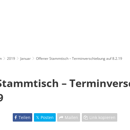
n
2019
Januar
Offener Stammtisch – Terminverschiebung auf 8.2.19
Stammtisch – Terminver
9
Teilen
Posten
Mailen
Link kopieren