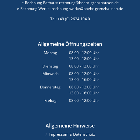
e-Rechnung Rathaus: rechnung@hoehr-grenzhausen.de
e-Rechnung Werke: rechnung-werke@hoehr-grenzhausen.de
Tel: +49 (0) 2624 104 0
Allgemeine Öffnungszeiten
Montag
08:00
-
12:00
Uhr
13:00
-
18:00
Von 08:00 bis 12:00 Uhr
Uhr
Von 13:00 bis 18:00 Uhr
Dienstag
08:00
-
12:00
Uhr
Von 08:00 bis 12:00 Uhr
Mittwoch
08:00
-
12:00
Uhr
13:00
-
16:00
Von 08:00 bis 12:00 Uhr
Uhr
Von 13:00 bis 16:00 Uhr
Donnerstag
08:00
-
12:00
Uhr
13:00
-
16:00
Von 08:00 bis 12:00 Uhr
Uhr
Von 13:00 bis 16:00 Uhr
Freitag
08:00
-
12:00
Uhr
Von 08:00 bis 12:00 Uhr
Allgemeine Hinweise
Impressum & Datenschutz