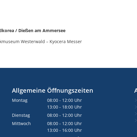
üdkorea / Dießen am Ammersee
amikmuseum Westerwald – Kyocera Messer
Allgemeine Öffnungszeiten
Montag
08:00
-
12:00
Uhr
Von 08:00 bis 12:00 Uhr
13:00
-
18:00
Uhr
Von 13:00 bis 18:00 Uhr
Dienstag
08:00
-
12:00
Uhr
Von 08:00 bis 12:00 Uhr
Mittwoch
08:00
-
12:00
Uhr
Von 08:00 bis 12:00 Uhr
13:00
-
16:00
Uhr
Von 13:00 bis 16:00 Uhr