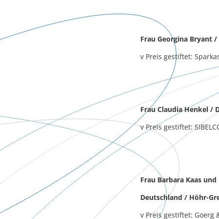
Frau Georgina Bryant / 
v Preis gestiftet: Spark
Frau Claudia Henkel /
v Preis gestiftet: SIBEL
Frau Barbara Kaas und 
Deutschland / Höhr-Gr
v Preis gestiftet: Goerg