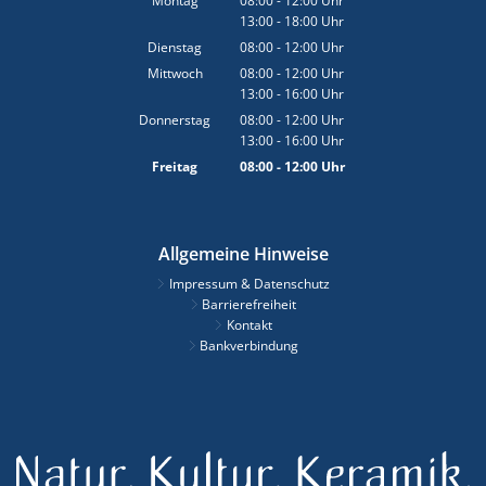
Montag
08:00
-
12:00
Uhr
13:00
-
18:00
Von 08:00 bis 12:00 Uhr
Uhr
Von 13:00 bis 18:00 Uhr
Dienstag
08:00
-
12:00
Uhr
Von 08:00 bis 12:00 Uhr
Mittwoch
08:00
-
12:00
Uhr
13:00
-
16:00
Von 08:00 bis 12:00 Uhr
Uhr
Von 13:00 bis 16:00 Uhr
Donnerstag
08:00
-
12:00
Uhr
13:00
-
16:00
Von 08:00 bis 12:00 Uhr
Uhr
Von 13:00 bis 16:00 Uhr
Freitag
08:00
-
12:00
Uhr
Von 08:00 bis 12:00 Uhr
Allgemeine Hinweise
Impressum & Datenschutz
Barrierefreiheit
Kontakt
Bankverbindung