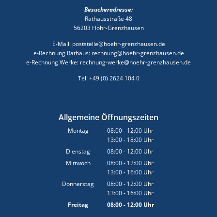
Besucheradresse:
Rathausstraße 48
56203 Höhr-Grenzhausen
E-Mail: poststelle@hoehr-grenzhausen.de
e-Rechnung Rathaus: rechnung@hoehr-grenzhausen.de
e-Rechnung Werke: rechnung-werke@hoehr-grenzhausen.de
Tel: +49 (0) 2624 104 0
Allgemeine Öffnungszeiten
Montag
08:00
-
12:00
Uhr
13:00
-
18:00
Von 08:00 bis 12:00 Uhr
Uhr
Von 13:00 bis 18:00 Uhr
Dienstag
08:00
-
12:00
Uhr
Von 08:00 bis 12:00 Uhr
Mittwoch
08:00
-
12:00
Uhr
13:00
-
16:00
Von 08:00 bis 12:00 Uhr
Uhr
Von 13:00 bis 16:00 Uhr
Donnerstag
08:00
-
12:00
Uhr
13:00
-
16:00
Von 08:00 bis 12:00 Uhr
Uhr
Von 13:00 bis 16:00 Uhr
Freitag
08:00
-
12:00
Uhr
Von 08:00 bis 12:00 Uhr