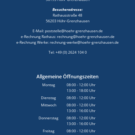
Besucheradresse:
Rathausstraße 48
56203 Höhr-Grenzhausen
E-Mail: poststelle@hoehr-grenzhausen.de
e-Rechnung Rathaus: rechnung@hoehr-grenzhausen.de
e-Rechnung Werke: rechnung-werke@hoehr-grenzhausen.de
Tel: +49 (0) 2624 104 0
Allgemeine Öffnungszeiten
Montag
08:00
-
12:00
Uhr
13:00
-
18:00
Von 08:00 bis 12:00 Uhr
Uhr
Von 13:00 bis 18:00 Uhr
Dienstag
08:00
-
12:00
Uhr
Von 08:00 bis 12:00 Uhr
Mittwoch
08:00
-
12:00
Uhr
13:00
-
16:00
Von 08:00 bis 12:00 Uhr
Uhr
Von 13:00 bis 16:00 Uhr
Donnerstag
08:00
-
12:00
Uhr
13:00
-
16:00
Von 08:00 bis 12:00 Uhr
Uhr
Von 13:00 bis 16:00 Uhr
Freitag
08:00
-
12:00
Uhr