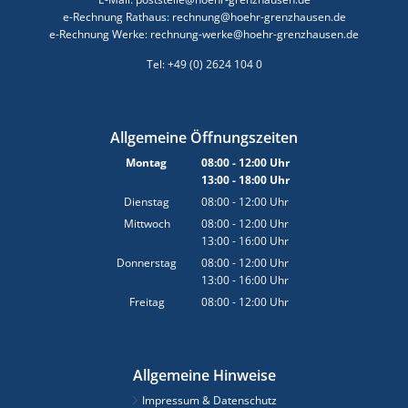
e-Rechnung Rathaus: rechnung@hoehr-grenzhausen.de
e-Rechnung Werke: rechnung-werke@hoehr-grenzhausen.de
Tel: +49 (0) 2624 104 0
Allgemeine Öffnungszeiten
Montag
08:00
-
12:00
Uhr
13:00
-
18:00
Von 08:00 bis 12:00 Uhr
Uhr
Von 13:00 bis 18:00 Uhr
Dienstag
08:00
-
12:00
Uhr
Von 08:00 bis 12:00 Uhr
Mittwoch
08:00
-
12:00
Uhr
13:00
-
16:00
Von 08:00 bis 12:00 Uhr
Uhr
Von 13:00 bis 16:00 Uhr
Donnerstag
08:00
-
12:00
Uhr
13:00
-
16:00
Von 08:00 bis 12:00 Uhr
Uhr
Von 13:00 bis 16:00 Uhr
Freitag
08:00
-
12:00
Uhr
Von 08:00 bis 12:00 Uhr
Allgemeine Hinweise
Impressum & Datenschutz