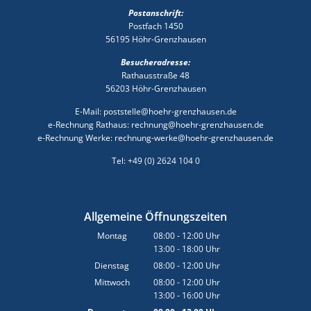
Postanschrift:
Postfach 1450
56195 Höhr-Grenzhausen
Besucheradresse:
Rathausstraße 48
56203 Höhr-Grenzhausen
E-Mail: poststelle@hoehr-grenzhausen.de
e-Rechnung Rathaus: rechnung@hoehr-grenzhausen.de
e-Rechnung Werke: rechnung-werke@hoehr-grenzhausen.de
Tel: +49 (0) 2624 104 0
Allgemeine Öffnungszeiten
Montag
08:00
-
12:00
Uhr
13:00
-
18:00
Von 08:00 bis 12:00 Uhr
Uhr
Von 13:00 bis 18:00 Uhr
Dienstag
08:00
-
12:00
Uhr
Von 08:00 bis 12:00 Uhr
Mittwoch
08:00
-
12:00
Uhr
13:00
-
16:00
Von 08:00 bis 12:00 Uhr
Uhr
Von 13:00 bis 16:00 Uhr