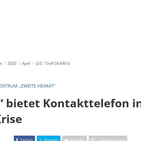
n
2020
April
JUZ - Treff 34 KW16
ENTRUM „ZWEITE HEIMAT“
“ bietet Kontakttelefon i
rise
Teilen
Posten
Mailen
Link kopieren