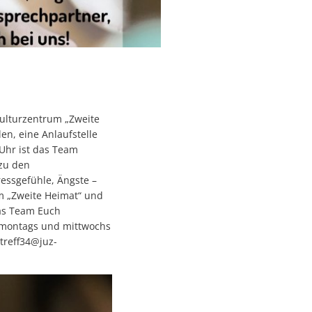
Kulturzentrum „Zweite
en, eine Anlaufstelle
Uhr ist das Team
 zu den
essgefühle, Ängste –
m „Zweite Heimat“ und
das Team Euch
r montags und mittwochs
treff34@juz-