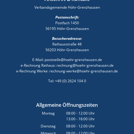
Verbandsgemeinde Höhr-Grenzhausen
Postanschrift:
Postfach 1450
56195 Höhr-Grenzhausen
Besucheradresse:
Rathausstraße 48
56203 Höhr-Grenzhausen
E-Mail: poststelle@hoehr-grenzhausen.de
e-Rechnung Rathaus: rechnung@hoehr-grenzhausen.de
e-Rechnung Werke: rechnung-werke@hoehr-grenzhausen.de
Tel: +49 (0) 2624 104 0
Allgemeine Öffnungszeiten
Montag
08:00
-
12:00
Uhr
13:00
-
18:00
Von 08:00 bis 12:00 Uhr
Uhr
Von 13:00 bis 18:00 Uhr
Dienstag
08:00
-
12:00
Uhr
Von 08:00 bis 12:00 Uhr
Mittwoch
08:00
-
12:00
Uhr