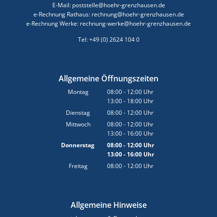
E-Mail: poststelle@hoehr-grenzhausen.de
e-Rechnung Rathaus: rechnung@hoehr-grenzhausen.de
e-Rechnung Werke: rechnung-werke@hoehr-grenzhausen.de
Tel: +49 (0) 2624 104 0
Allgemeine Öffnungszeiten
Montag
08:00
-
12:00
Uhr
13:00
-
18:00
Von 08:00 bis 12:00 Uhr
Uhr
Von 13:00 bis 18:00 Uhr
Dienstag
08:00
-
12:00
Uhr
Von 08:00 bis 12:00 Uhr
Mittwoch
08:00
-
12:00
Uhr
13:00
-
16:00
Von 08:00 bis 12:00 Uhr
Uhr
Von 13:00 bis 16:00 Uhr
Donnerstag
08:00
-
12:00
Uhr
13:00
-
16:00
Von 08:00 bis 12:00 Uhr
Uhr
Von 13:00 bis 16:00 Uhr
Freitag
08:00
-
12:00
Uhr
Von 08:00 bis 12:00 Uhr
Allgemeine Hinweise