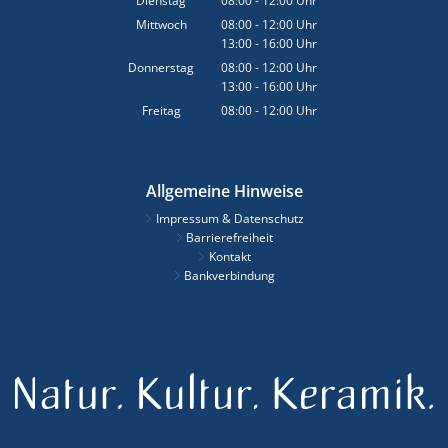
Dienstag
08:00
-
12:00
Uhr
Von 08:00 bis 12:00 Uhr
Mittwoch
08:00
-
12:00
Uhr
13:00
-
16:00
Von 08:00 bis 12:00 Uhr
Uhr
Von 13:00 bis 16:00 Uhr
Donnerstag
08:00
-
12:00
Uhr
13:00
-
16:00
Von 08:00 bis 12:00 Uhr
Uhr
Von 13:00 bis 16:00 Uhr
Freitag
08:00
-
12:00
Uhr
Von 08:00 bis 12:00 Uhr
Allgemeine Hinweise
Impressum & Datenschutz
Barrierefreiheit
Kontakt
Bankverbindung