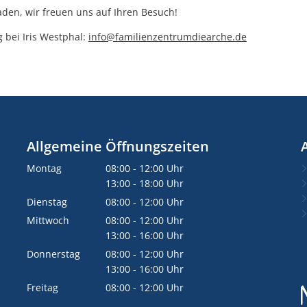
laden, wir freuen uns auf Ihren Besuch!
 bei Iris Westphal:
info@familienzentrumdiearche.de
Allgemeine Öffnungszeiten
Montag
08:00
-
12:00
Uhr
Von 08:00 bis 12:00 Uhr
13:00
-
18:00
Uhr
Von 13:00 bis 18:00 Uhr
Dienstag
08:00
-
12:00
Uhr
Von 08:00 bis 12:00 Uhr
Mittwoch
08:00
-
12:00
Uhr
Von 08:00 bis 12:00 Uhr
13:00
-
16:00
Uhr
Von 13:00 bis 16:00 Uhr
Donnerstag
08:00
-
12:00
Uhr
Von 08:00 bis 12:00 Uhr
13:00
-
16:00
Uhr
Von 13:00 bis 16:00 Uhr
Freitag
08:00
-
12:00
Uhr
Von 08:00 bis 12:00 Uhr