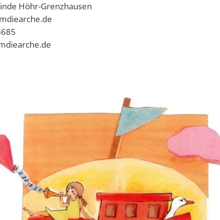
einde Höhr-Grenzhausen
umdiearche.de
6685
mdiearche.de