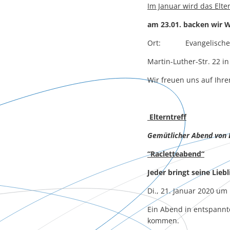
Im Januar wird das Elte
am 23.01. backen wir W
Ort: Evangelischer K
Martin-Luther-Str. 22 
Wir freuen uns auf Ihre
Elterntreff
Gemütlicher Abend von E
“Racletteabend“
Jeder bringt seine Lieb
Di., 21. Januar 2020 um
Ein Abend in entspann
kommen.