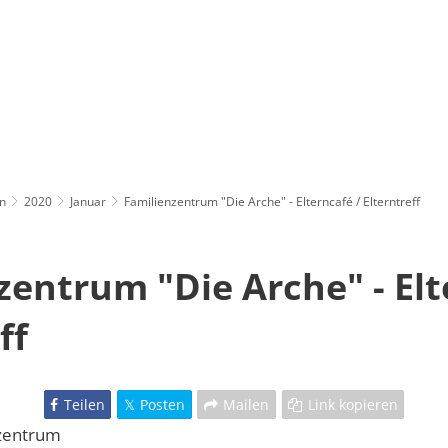
n
2020
Januar
Familienzentrum "Die Arche" - Elterncafé / Elterntreff
zentrum "Die Arche" - Elt
ff
Teilen
Posten
Mailen
Link kopieren
nzentrum