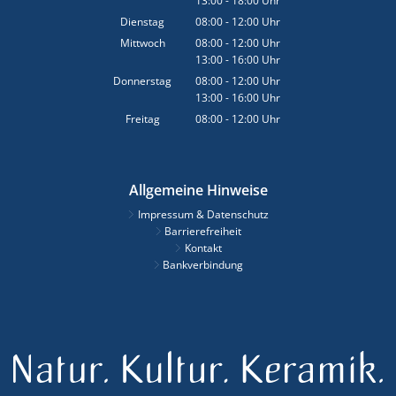
13:00
-
18:00
Von 08:00 bis 12:00 Uhr
Uhr
Von 13:00 bis 18:00 Uhr
Dienstag
08:00
-
12:00
Uhr
Von 08:00 bis 12:00 Uhr
Mittwoch
08:00
-
12:00
Uhr
13:00
-
16:00
Von 08:00 bis 12:00 Uhr
Uhr
Von 13:00 bis 16:00 Uhr
Donnerstag
08:00
-
12:00
Uhr
13:00
-
16:00
Von 08:00 bis 12:00 Uhr
Uhr
Von 13:00 bis 16:00 Uhr
Freitag
08:00
-
12:00
Uhr
Von 08:00 bis 12:00 Uhr
Allgemeine Hinweise
Impressum & Datenschutz
Barrierefreiheit
Kontakt
Bankverbindung