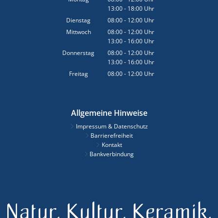
13:00
-
18:00
Von 08:00 bis 12:00 Uhr
Uhr
Von 13:00 bis 18:00 Uhr
Dienstag
08:00
-
12:00
Uhr
Von 08:00 bis 12:00 Uhr
Mittwoch
08:00
-
12:00
Uhr
13:00
-
16:00
Von 08:00 bis 12:00 Uhr
Uhr
Von 13:00 bis 16:00 Uhr
Donnerstag
08:00
-
12:00
Uhr
13:00
-
16:00
Von 08:00 bis 12:00 Uhr
Uhr
Von 13:00 bis 16:00 Uhr
Freitag
08:00
-
12:00
Uhr
Von 08:00 bis 12:00 Uhr
Allgemeine Hinweise
Impressum & Datenschutz
Barrierefreiheit
Kontakt
Bankverbindung