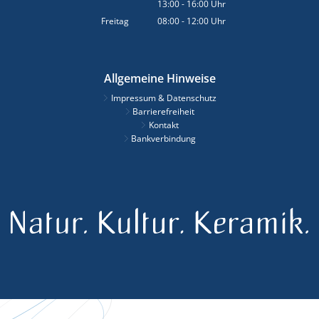
13:00
-
16:00
Von 08:00 bis 12:00 Uhr
Uhr
Von 13:00 bis 16:00 Uhr
Freitag
08:00
-
12:00
Uhr
Von 08:00 bis 12:00 Uhr
Allgemeine Hinweise
Impressum & Datenschutz
Barrierefreiheit
Kontakt
Bankverbindung