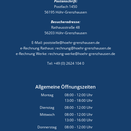
Postanschrift:
Postfach 1450
56195 Höhr-Grenzhausen
Besucheradresse:
Rathausstraße 48
56203 Höhr-Grenzhausen
E-Mail: poststelle@hoehr-grenzhausen.de
e-Rechnung Rathaus: rechnung@hoehr-grenzhausen.de
e-Rechnung Werke: rechnung-werke@hoehr-grenzhausen.de
Tel: +49 (0) 2624 104 0
Allgemeine Öffnungszeiten
Montag
08:00
-
12:00
Uhr
13:00
-
18:00
Von 08:00 bis 12:00 Uhr
Uhr
Von 13:00 bis 18:00 Uhr
Dienstag
08:00
-
12:00
Uhr
Von 08:00 bis 12:00 Uhr
Mittwoch
08:00
-
12:00
Uhr
13:00
-
16:00
Von 08:00 bis 12:00 Uhr
Uhr
Von 13:00 bis 16:00 Uhr
Donnerstag
08:00
-
12:00
Uhr