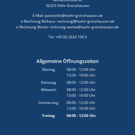
56203 Höhr-Grenzhausen
E-Mail: poststelle@hoehr-grenzhausen.de
e-Rechnung Rathaus: rechnung@hoehr-grenzhausen.de
e-Rechnung Werke: rechnung-werke@hoehr-grenzhausen.de
Tel: +49 (0) 2624 104 0
Allgemeine Öffnungszeiten
Montag
08:00
-
12:00
Uhr
13:00
-
18:00
Von 08:00 bis 12:00 Uhr
Uhr
Von 13:00 bis 18:00 Uhr
Dienstag
08:00
-
12:00
Uhr
Von 08:00 bis 12:00 Uhr
Mittwoch
08:00
-
12:00
Uhr
13:00
-
16:00
Von 08:00 bis 12:00 Uhr
Uhr
Von 13:00 bis 16:00 Uhr
Donnerstag
08:00
-
12:00
Uhr
13:00
-
16:00
Von 08:00 bis 12:00 Uhr
Uhr
Von 13:00 bis 16:00 Uhr
Freitag
08:00
-
12:00
Uhr
Von 08:00 bis 12:00 Uhr