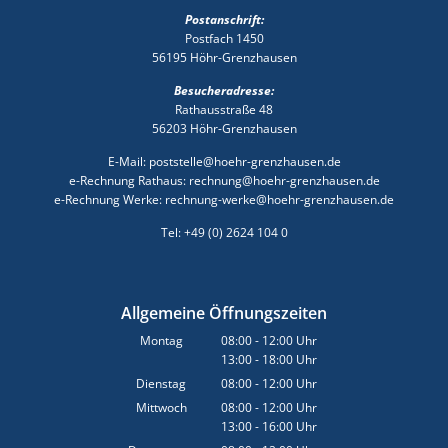
Postanschrift:
Postfach 1450
56195 Höhr-Grenzhausen
Besucheradresse:
Rathausstraße 48
56203 Höhr-Grenzhausen
E-Mail: poststelle@hoehr-grenzhausen.de
e-Rechnung Rathaus: rechnung@hoehr-grenzhausen.de
e-Rechnung Werke: rechnung-werke@hoehr-grenzhausen.de
Tel: +49 (0) 2624 104 0
Allgemeine Öffnungszeiten
Montag
08:00
-
12:00
Uhr
13:00
-
18:00
Von 08:00 bis 12:00 Uhr
Uhr
Von 13:00 bis 18:00 Uhr
Dienstag
08:00
-
12:00
Uhr
Von 08:00 bis 12:00 Uhr
Mittwoch
08:00
-
12:00
Uhr
13:00
-
16:00
Von 08:00 bis 12:00 Uhr
Uhr
Von 13:00 bis 16:00 Uhr