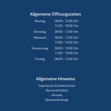
Allgemeine Öffnungszeiten
Montag
08:00
-
12:00
Uhr
13:00
-
18:00
Von 08:00 bis 12:00 Uhr
Uhr
Von 13:00 bis 18:00 Uhr
Dienstag
08:00
-
12:00
Uhr
Von 08:00 bis 12:00 Uhr
Mittwoch
08:00
-
12:00
Uhr
13:00
-
16:00
Von 08:00 bis 12:00 Uhr
Uhr
Von 13:00 bis 16:00 Uhr
Donnerstag
08:00
-
12:00
Uhr
13:00
-
16:00
Von 08:00 bis 12:00 Uhr
Uhr
Von 13:00 bis 16:00 Uhr
Freitag
08:00
-
12:00
Uhr
Von 08:00 bis 12:00 Uhr
Allgemeine Hinweise
Impressum & Datenschutz
Barrierefreiheit
Kontakt
Bankverbindung