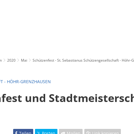
n
2020
Mai
Schützenfest - St. Sebastianus Schützengesellschaft - Höhr
FT - HÖHR-GRENZHAUSEN
fest und Stadtmeistersc
t
Teilen
Posten
Mailen
Link kopieren