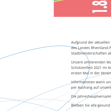
Aufgrund der aktuellen
des Landes Rheinland-P
Stadtmeisterschaften a
Unsere amtierenden Maj
Schützenfest 2021 im A
ersten Mal in der Verei
Informationen wann un
per Aushang auf unser
Die Jahreshauptversamm
Bleiben Sie alle gesun