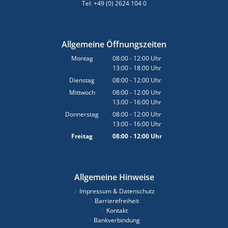
Tel: +49 (0) 2624 104 0
Allgemeine Öffnungszeiten
Montag
08:00
-
12:00
Uhr
13:00
-
18:00
Von 08:00 bis 12:00 Uhr
Uhr
Von 13:00 bis 18:00 Uhr
Dienstag
08:00
-
12:00
Uhr
Von 08:00 bis 12:00 Uhr
Mittwoch
08:00
-
12:00
Uhr
13:00
-
16:00
Von 08:00 bis 12:00 Uhr
Uhr
Von 13:00 bis 16:00 Uhr
Donnerstag
08:00
-
12:00
Uhr
13:00
-
16:00
Von 08:00 bis 12:00 Uhr
Uhr
Von 13:00 bis 16:00 Uhr
Freitag
08:00
-
12:00
Uhr
Von 08:00 bis 12:00 Uhr
Allgemeine Hinweise
Impressum & Datenschutz
Barrierefreiheit
Kontakt
Bankverbindung