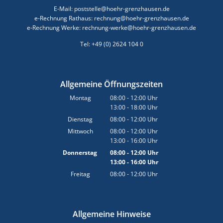
E-Mail: poststelle@hoehr-grenzhausen.de
e-Rechnung Rathaus: rechnung@hoehr-grenzhausen.de
e-Rechnung Werke: rechnung-werke@hoehr-grenzhausen.de
Tel: +49 (0) 2624 104 0
Allgemeine Öffnungszeiten
Montag
08:00
-
12:00
Uhr
13:00
-
18:00
Von 08:00 bis 12:00 Uhr
Uhr
Von 13:00 bis 18:00 Uhr
Dienstag
08:00
-
12:00
Uhr
Von 08:00 bis 12:00 Uhr
Mittwoch
08:00
-
12:00
Uhr
13:00
-
16:00
Von 08:00 bis 12:00 Uhr
Uhr
Von 13:00 bis 16:00 Uhr
Donnerstag
08:00
-
12:00
Uhr
13:00
-
16:00
Von 08:00 bis 12:00 Uhr
Uhr
Von 13:00 bis 16:00 Uhr
Freitag
08:00
-
12:00
Uhr
Von 08:00 bis 12:00 Uhr
Allgemeine Hinweise