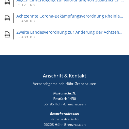
~ 121 KB
Achtzehnte Corona-Bekämpfungsverordnung Rheinland-Pfalz (18. CoBeLVO) Konsolidierte Fassung vom 20. März 2021.pdf
~ 450 KB
Zweite Landesverordnung zur Änderung der Achtzehnten Corona-Bekämpfungsverordnung Rheinland-Pfalz Vom 10. April 2021 [tritt am 11. April in Kraft].pdf
~ 433 KB
Anschrift & Kontakt
Verbandsgemeinde Höhr-Grenzhausen
Postanschrift:
Postfach 1450
56195 Höhr-Grenzhausen
Besucheradresse:
Rathausstraße 48
56203 Höhr-Grenzhausen