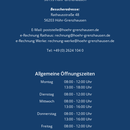
Besucheradresse:
Rathausstraße 48
56203 Höhr-Grenzhausen
E-Mail: poststelle@hoehr-grenzhausen.de
e-Rechnung Rathaus: rechnung@hoehr-grenzhausen.de
e-Rechnung Werke: rechnung-werke@hoehr-grenzhausen.de
Tel: +49 (0) 2624 104 0
Allgemeine Öffnungszeiten
Montag
08:00
-
12:00
Uhr
13:00
-
18:00
Von 08:00 bis 12:00 Uhr
Uhr
Von 13:00 bis 18:00 Uhr
Dienstag
08:00
-
12:00
Uhr
Von 08:00 bis 12:00 Uhr
Mittwoch
08:00
-
12:00
Uhr
13:00
-
16:00
Von 08:00 bis 12:00 Uhr
Uhr
Von 13:00 bis 16:00 Uhr
Donnerstag
08:00
-
12:00
Uhr
13:00
-
16:00
Von 08:00 bis 12:00 Uhr
Uhr
Von 13:00 bis 16:00 Uhr
Freitag
08:00
-
12:00
Uhr