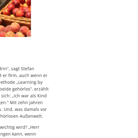
drin“, sagt Stefan
 er firm, auch wenn er
Methode „Learning by
eide gehörlos“, erzählt
sich: „Ich war als Kind
en.“ Mit zehn Jahren
os. Und, was damals vor
gehörlosen Außenwelt.
wichtig wird? „Herr
ringen kann, wenn