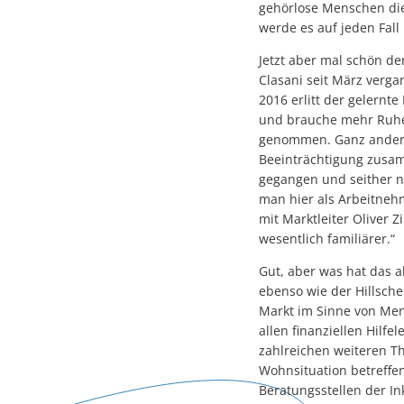
gehörlose Menschen die
werde es auf jeden Fall
Jetzt aber mal schön der
Clasani seit März verg
2016 erlitt der gelernt
und brauche mehr Ruhep
genommen. Ganz anders
Beeinträchtigung zusam
gegangen und seither n
man hier als Arbeitnehm
mit Marktleiter Oliver 
wesentlich familiärer.“
Gut, aber was hat das a
ebenso wie der Hillsch
Markt im Sinne von Men
allen finanziellen Hil
zahlreichen weiteren T
Wohnsituation betreffen
Beratungsstellen der I