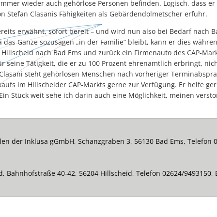
mmer wieder auch gehörlose Personen befinden. Logisch, dass er s
 von Stefan Clasanis Fähigkeiten als Gebärdendolmetscher erfuhr.
bereits erwähnt, sofort bereit – und wird nun also bei Bedarf nac
 das Ganze sozusagen „in der Familie“ bleibt, kann er dies währen
n Hillscheid nach Bad Ems und zurück ein Firmenauto des CAP-Mar
ür seine Tätigkeit, die er zu 100 Prozent ehrenamtlich erbringt, ni
 Clasani steht gehörlosen Menschen nach vorheriger Terminabsp
kaufs im Hillscheider CAP-Markts gerne zur Verfügung. Er helfe ger
„Ein Stück weit sehe ich darin auch eine Möglichkeit, meinen verst
len der Inklusa gGmbH, Schanzgraben 3, 56130 Bad Ems, Telefon 0
d, Bahnhofstraße 40-42, 56204 Hillscheid, Telefon 02624/9493150, 