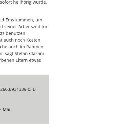
ofort hellhörig wurde,
h Bad Ems kommen, um
d seiner Arbeitszeit tun
kts benutzen.
cht auch noch Kosten
rache auch im Rahmen
n, sagt Stefan Clasani
orbenen Eltern etwas
2603/931339-0, E-
E-Mail