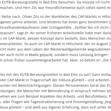
 EUTB-Beratungsstelle in Bad Ems besuchen. Da musste ich nicht 
 machen. Und Herr Zils war freundlicherweise auch sofort damit e
 Reihe nach. Oliver Zils ist der Marktleiter des CAP-Markts in Hills
angenen Jahres arbeitet. Und letzteres hat einen ganz bestimmten
e Einzelhandelskaufmann zwei Schlaganfälle, „Seither bin ich nicht 
ausen“, sagt er. An seiner früheren Arbeitsstelle habe man dara
 im CAP-Markt, dessen Konzept darin besteht, dass Menschen mi
menarbeiten. So auch im CAP-Markt in Hillscheid, der im August 2
icht mehr aus dem Leben der Westerwaldgemeinde wegzudenken is
er auch nicht in Watte gepackt, sondern muss Leistung bringen“, s
Zils schon früher zusammengearbeitet hat. Aber, so betont er: „Die
lles mit den EUTB-Beratungsstellen in Bad Ems zu tun? Ganz einfac
eider CAP-Markt in Trägerschaft der Inklusa gGmbH – und arbeiten
schen mit Beeinträchtigungen. Diesen Personenkreis berät das E
feleistungen, die Menschen mit Behinderung in Anspruch nehmen k
hemen wie zum Beispiel Aspekten des Arbeits- und Berufslebens, P
, oder Fragen wie Tagesstrukturierung und Freizeitgestaltung. Jörg
nklusa gGmbH – und weiß aus eigener Erfahrung, dass sich unter d