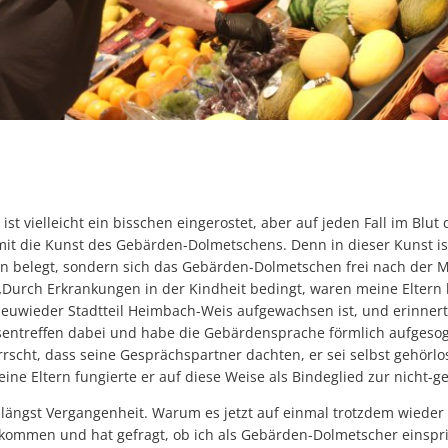
 ist vielleicht ein bisschen eingerostet, aber auf jeden Fall im Blut 
it die Kunst des Gebärden-Dolmetschens. Denn in dieser Kunst ist
in belegt, sondern sich das Gebärden-Dolmetschen frei nach der 
„Durch Erkrankungen in der Kindheit bedingt, waren meine Eltern b
Neuwieder Stadtteil Heimbach-Weis aufgewachsen ist, und erinnert 
sentreffen dabei und habe die Gebärdensprache förmlich aufgesog
rrscht, dass seine Gesprächspartner dachten, er sei selbst gehörl
seine Eltern fungierte er auf diese Weise als Bindeglied zur nicht-
s längst Vergangenheit. Warum es jetzt auf einmal trotzdem wieder 
ekommen und hat gefragt, ob ich als Gebärden-Dolmetscher einsp