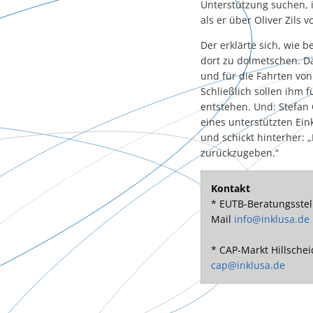
Unterstützung suchen, i
als er über Oliver Zils
Der erklärte sich, wie 
dort zu dolmetschen. Da
und für die Fahrten vo
Schließlich sollen ihm f
entstehen. Und: Stefan
eines unterstützten Ein
und schickt hinterher: 
zurückzugeben.“
Kontakt
* EUTB-Beratungsstel
Mail
info@inklusa.de
* CAP-Markt Hillschei
cap@inklusa.de