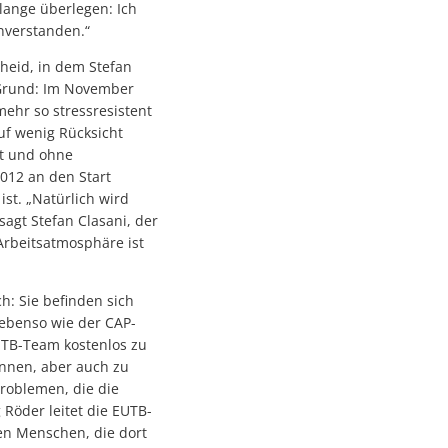
lange überlegen: Ich
inverstanden.“
cheid, in dem Stefan
 Grund: Im November
mehr so stressresistent
uf wenig Rücksicht
t und ohne
012 an den Start
t. „Natürlich wird
agt Stefan Clasani, der
 Arbeitsatmosphäre ist
h: Sie befinden sich
 ebenso wie der CAP-
UTB-Team kostenlos zu
önnen, aber auch zu
roblemen, die die
 Röder leitet die EUTB-
en Menschen, die dort