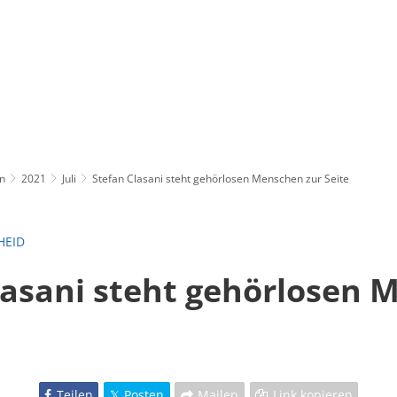
n
2021
Juli
Stefan Clasani steht gehörlosen Menschen zur Seite
HEID
lasani steht gehörlosen
Teilen
Posten
Mailen
Link kopieren