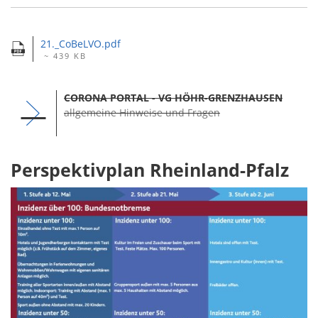
21._CoBeLVO.pdf
~ 439 KB
CORONA PORTAL - VG HÖHR-GRENZHAUSEN
allgemeine Hinweise und Fragen
Perspektivplan Rheinland-Pfalz