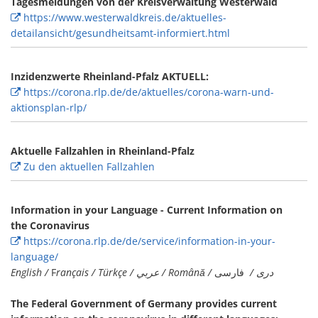
Tagesmeldungen von der Kreisverwaltung Westerwald
https://www.westerwaldkreis.de/aktuelles-
detailansicht/gesundheitsamt-informiert.html
Inzidenzwerte Rheinland-Pfalz AKTUELL:
https://corona.rlp.de/de/aktuelles/corona-warn-und-
aktionsplan-rlp/
Aktuelle Fallzahlen in Rheinland-Pfalz
Zu den aktuellen Fallzahlen
Information in your Language - Current Information on
the Coronavirus
https://corona.rlp.de/de/service/information-in-your-
language/
English /
F
فارسی
rançais / Türkçe / عربي / Română / دری /
The Federal Government of Germany provides current