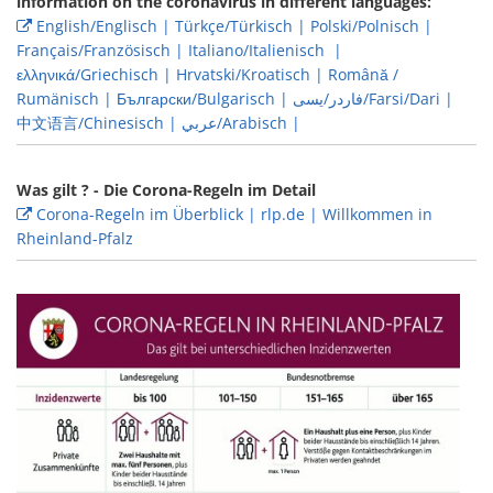
information on the coronavirus in different languages:
English/Englisch | Türkçe/Türkisch | Polski/Polnisch |
Français/Französisch | Italiano/Italienisch |
ελληνικά/Griechisch | Hrvatski/Kroatisch | Română /
Rumänisch | Български/Bulgarisch | فاردر/یسی/Farsi/Dari |
中文语言/Chinesisch | عربي/Arabisch |
Was gilt ? - Die Corona-Regeln im Detail
Corona-Regeln im Überblick | rlp.de | Willkommen in
Rheinland-Pfalz