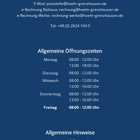
E-Mail: poststelle@hoehr-grenzhausen.de
e-Rechnung Rathaus: rechnung@hoehr-grenzhausen.de
e-Rechnung Werke: rechnung-werke@hoehr-grenzhausen.de
Tel: +49 (0) 2624 104 0
Allgemeine Öffnungszeiten
Montag
08:00
-
12:00
Uhr
13:00
-
18:00
Von 08:00 bis 12:00 Uhr
Uhr
Von 13:00 bis 18:00 Uhr
Dienstag
08:00
-
12:00
Uhr
Von 08:00 bis 12:00 Uhr
Mittwoch
08:00
-
12:00
Uhr
13:00
-
16:00
Von 08:00 bis 12:00 Uhr
Uhr
Von 13:00 bis 16:00 Uhr
Donnerstag
08:00
-
12:00
Uhr
13:00
-
16:00
Von 08:00 bis 12:00 Uhr
Uhr
Von 13:00 bis 16:00 Uhr
Freitag
08:00
-
12:00
Uhr
Von 08:00 bis 12:00 Uhr
Allgemeine Hinweise