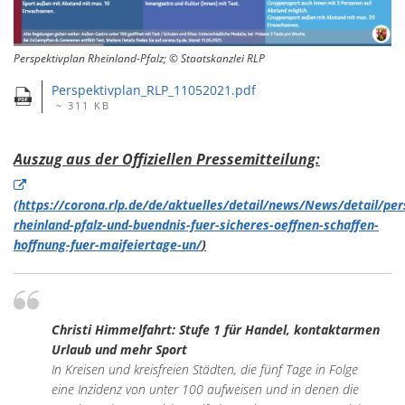
Perspektivplan Rheinland-Pfalz; © Staatskanzlei RLP
Perspektivplan_RLP_11052021.pdf
~ 311 KB
Auszug aus der Offiziellen Pressemitteilung:
(https://corona.rlp.de/de/aktuelles/detail/news/News/detail/per
rheinland-pfalz-und-buendnis-fuer-sicheres-oeffnen-schaffen-
hoffnung-fuer-maifeiertage-un/
)
Christi Himmelfahrt: Stufe 1 für Handel, kontaktarmen
Urlaub und mehr Sport
In Kreisen und kreisfreien Städten, die fünf Tage in Folge
eine Inzidenz von unter 100 aufweisen und in denen die