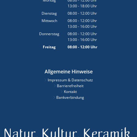
Montag
08:00
-
12:00
Uhr
13:00
-
18:00
Von 08:00 bis 12:00 Uhr
Uhr
Von 13:00 bis 18:00 Uhr
Dienstag
08:00
-
12:00
Uhr
Von 08:00 bis 12:00 Uhr
Mittwoch
08:00
-
12:00
Uhr
13:00
-
16:00
Von 08:00 bis 12:00 Uhr
Uhr
Von 13:00 bis 16:00 Uhr
Donnerstag
08:00
-
12:00
Uhr
13:00
-
16:00
Von 08:00 bis 12:00 Uhr
Uhr
Von 13:00 bis 16:00 Uhr
Freitag
08:00
-
12:00
Uhr
Von 08:00 bis 12:00 Uhr
Allgemeine Hinweise
Impressum & Datenschutz
Barrierefreiheit
Kontakt
Bankverbindung