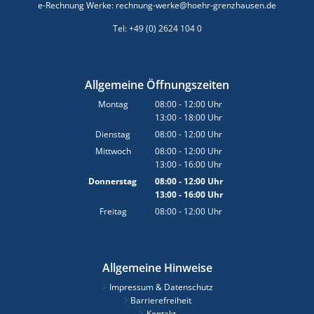
e-Rechnung Werke: rechnung-werke@hoehr-grenzhausen.de
Tel: +49 (0) 2624 104 0
Allgemeine Öffnungszeiten
Montag
08:00
-
12:00
Uhr
13:00
-
18:00
Von 08:00 bis 12:00 Uhr
Uhr
Von 13:00 bis 18:00 Uhr
Dienstag
08:00
-
12:00
Uhr
Von 08:00 bis 12:00 Uhr
Mittwoch
08:00
-
12:00
Uhr
13:00
-
16:00
Von 08:00 bis 12:00 Uhr
Uhr
Von 13:00 bis 16:00 Uhr
Donnerstag
08:00
-
12:00
Uhr
13:00
-
16:00
Von 08:00 bis 12:00 Uhr
Uhr
Von 13:00 bis 16:00 Uhr
Freitag
08:00
-
12:00
Uhr
Von 08:00 bis 12:00 Uhr
Allgemeine Hinweise
Impressum & Datenschutz
Barrierefreiheit
Kontakt