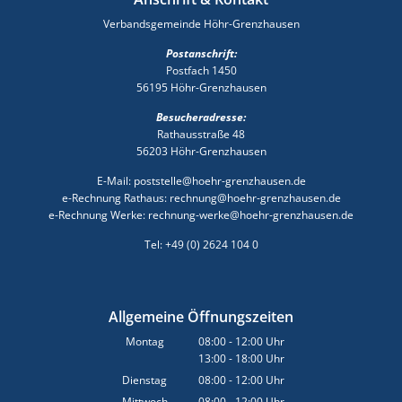
Verbandsgemeinde Höhr-Grenzhausen
Postanschrift:
Postfach 1450
56195 Höhr-Grenzhausen
Besucheradresse:
Rathausstraße 48
56203 Höhr-Grenzhausen
E-Mail: poststelle@hoehr-grenzhausen.de
e-Rechnung Rathaus: rechnung@hoehr-grenzhausen.de
e-Rechnung Werke: rechnung-werke@hoehr-grenzhausen.de
Tel: +49 (0) 2624 104 0
Allgemeine Öffnungszeiten
Montag
08:00
-
12:00
Uhr
13:00
-
18:00
Von 08:00 bis 12:00 Uhr
Uhr
Von 13:00 bis 18:00 Uhr
Dienstag
08:00
-
12:00
Uhr
Von 08:00 bis 12:00 Uhr
Mittwoch
08:00
-
12:00
Uhr