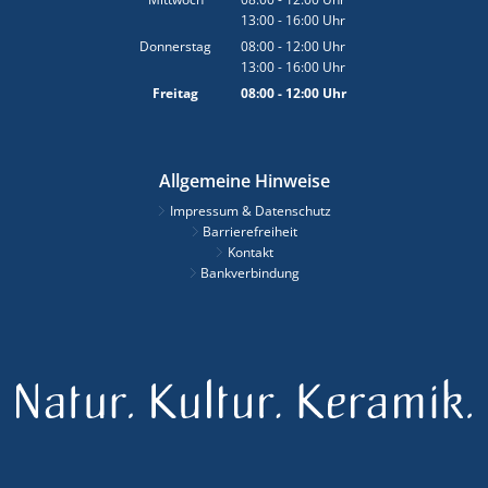
13:00
-
16:00
Von 08:00 bis 12:00 Uhr
Uhr
Von 13:00 bis 16:00 Uhr
Donnerstag
08:00
-
12:00
Uhr
13:00
-
16:00
Von 08:00 bis 12:00 Uhr
Uhr
Von 13:00 bis 16:00 Uhr
Freitag
08:00
-
12:00
Uhr
Von 08:00 bis 12:00 Uhr
Allgemeine Hinweise
Impressum & Datenschutz
Barrierefreiheit
Kontakt
Bankverbindung