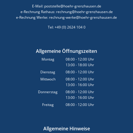
E-Mail: poststelle@hoehr-grenzhausen.de
e-Rechnung Rathaus: rechnung@hoehr-grenzhausen.de
e-Rechnung Werke: rechnung-werke@hoehr-grenzhausen.de
Tel: +49 (0) 2624 104 0
Allgemeine Öffnungszeiten
Montag
08:00
-
12:00
Uhr
13:00
-
18:00
Von 08:00 bis 12:00 Uhr
Uhr
Von 13:00 bis 18:00 Uhr
Dienstag
08:00
-
12:00
Uhr
Von 08:00 bis 12:00 Uhr
Mittwoch
08:00
-
12:00
Uhr
13:00
-
16:00
Von 08:00 bis 12:00 Uhr
Uhr
Von 13:00 bis 16:00 Uhr
Donnerstag
08:00
-
12:00
Uhr
13:00
-
16:00
Von 08:00 bis 12:00 Uhr
Uhr
Von 13:00 bis 16:00 Uhr
Freitag
08:00
-
12:00
Uhr
Von 08:00 bis 12:00 Uhr
Allgemeine Hinweise