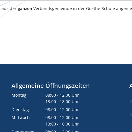
 aus der
ganzen
Verbandsgemeinde in der Goethe-Schule angeme
n
Allgemeine Öffnungszeiten
Montag
08:00
-
12:00
Uhr
Von 08:00 bis 12:00 Uhr
13:00
-
18:00
Uhr
Von 13:00 bis 18:00 Uhr
Dienstag
08:00
-
12:00
Uhr
Von 08:00 bis 12:00 Uhr
Mittwoch
08:00
-
12:00
Uhr
Von 08:00 bis 12:00 Uhr
13:00
-
16:00
Uhr
Von 13:00 bis 16:00 Uhr
Donnerstag
08:00
-
12:00
Uhr