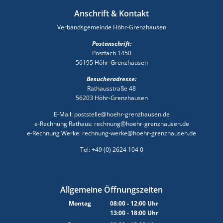
Anschrift & Kontakt
Verbandsgemeinde Höhr-Grenzhausen
Postanschrift:
Postfach 1450
56195 Höhr-Grenzhausen
Besucheradresse:
Rathausstraße 48
56203 Höhr-Grenzhausen
E-Mail: poststelle@hoehr-grenzhausen.de
e-Rechnung Rathaus: rechnung@hoehr-grenzhausen.de
e-Rechnung Werke: rechnung-werke@hoehr-grenzhausen.de
Tel: +49 (0) 2624 104 0
Allgemeine Öffnungszeiten
Montag
08:00
-
12:00
Uhr
13:00
-
18:00
Von 08:00 bis 12:00 Uhr
Uhr
Von 13:00 bis 18:00 Uhr