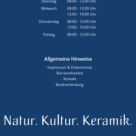
Dienstag
08:00
-
12:00
Uhr
Von 08:00 bis 12:00 Uhr
Mittwoch
08:00
-
12:00
Uhr
13:00
-
16:00
Von 08:00 bis 12:00 Uhr
Uhr
Von 13:00 bis 16:00 Uhr
Donnerstag
08:00
-
12:00
Uhr
13:00
-
16:00
Von 08:00 bis 12:00 Uhr
Uhr
Von 13:00 bis 16:00 Uhr
Freitag
08:00
-
12:00
Uhr
Von 08:00 bis 12:00 Uhr
Allgemeine Hinweise
Impressum & Datenschutz
Barrierefreiheit
Kontakt
Bankverbindung