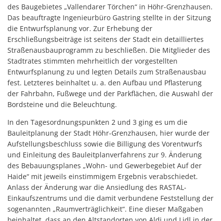
des Baugebietes „Vallendarer Törchen“ in Höhr-Grenzhausen.
Das beauftragte Ingenieurbüro Gastring stellte in der Sitzung
die Entwurfsplanung vor. Zur Erhebung der
Erschließungsbeiträge ist seitens der Stadt ein detailliertes
Straßenausbauprogramm zu beschließen. Die Mitglieder des
Stadtrates stimmten mehrheitlich der vorgestellten
Entwurfsplanung zu und legten Details zum Straßenausbau
fest. Letzteres beinhaltet u. a. den Aufbau und Pflasterung
der Fahrbahn, Fußwege und der Parkflächen, die Auswahl der
Bordsteine und die Beleuchtung.
In den Tagesordnungspunkten 2 und 3 ging es um die
Bauleitplanung der Stadt Höhr-Grenzhausen, hier wurde der
Aufstellungsbeschluss sowie die Billigung des Vorentwurfs
und Einleitung des Bauleitplanverfahrens zur 9. Änderung
des Bebauungsplanes „Wohn- und Gewerbegebiet Auf der
Haide“ mit jeweils einstimmigem Ergebnis verabschiedet.
Anlass der Änderung war die Ansiedlung des RASTAL-
Einkaufszentrums und die damit verbundene Feststellung der
sogenannten „Raumverträglichkeit“. Eine dieser Maßgaben
beinhaltet, dass an den Altstandorten von Aldi und Lidl in der