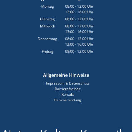
Montag
08:00
-
12:00
Uhr
13:00
-
18:00
Von 08:00 bis 12:00 Uhr
Uhr
Von 13:00 bis 18:00 Uhr
Dienstag
08:00
-
12:00
Uhr
Von 08:00 bis 12:00 Uhr
Mittwoch
08:00
-
12:00
Uhr
13:00
-
16:00
Von 08:00 bis 12:00 Uhr
Uhr
Von 13:00 bis 16:00 Uhr
Donnerstag
08:00
-
12:00
Uhr
13:00
-
16:00
Von 08:00 bis 12:00 Uhr
Uhr
Von 13:00 bis 16:00 Uhr
Freitag
08:00
-
12:00
Uhr
Von 08:00 bis 12:00 Uhr
Allgemeine Hinweise
Impressum & Datenschutz
Barrierefreiheit
Kontakt
Bankverbindung