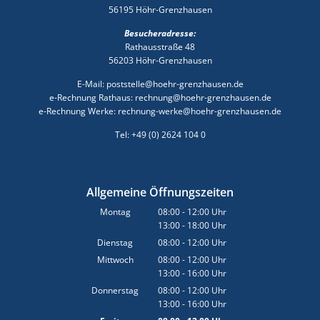
56195 Höhr-Grenzhausen
Besucheradresse:
Rathausstraße 48
56203 Höhr-Grenzhausen
E-Mail: poststelle@hoehr-grenzhausen.de
e-Rechnung Rathaus: rechnung@hoehr-grenzhausen.de
e-Rechnung Werke: rechnung-werke@hoehr-grenzhausen.de
Tel: +49 (0) 2624 104 0
Allgemeine Öffnungszeiten
Montag
08:00
-
12:00
Uhr
13:00
-
18:00
Von 08:00 bis 12:00 Uhr
Uhr
Von 13:00 bis 18:00 Uhr
Dienstag
08:00
-
12:00
Uhr
Von 08:00 bis 12:00 Uhr
Mittwoch
08:00
-
12:00
Uhr
13:00
-
16:00
Von 08:00 bis 12:00 Uhr
Uhr
Von 13:00 bis 16:00 Uhr
Donnerstag
08:00
-
12:00
Uhr
13:00
-
16:00
Von 08:00 bis 12:00 Uhr
Uhr
Von 13:00 bis 16:00 Uhr