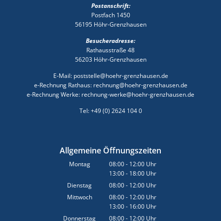
Postanschrift:
Postfach 1450
56195 Höhr-Grenzhausen
Besucheradresse:
Rathausstraße 48
56203 Höhr-Grenzhausen
E-Mail: poststelle@hoehr-grenzhausen.de
e-Rechnung Rathaus: rechnung@hoehr-grenzhausen.de
e-Rechnung Werke: rechnung-werke@hoehr-grenzhausen.de
Tel: +49 (0) 2624 104 0
Allgemeine Öffnungszeiten
Montag
08:00
-
12:00
Uhr
13:00
-
18:00
Von 08:00 bis 12:00 Uhr
Uhr
Von 13:00 bis 18:00 Uhr
Dienstag
08:00
-
12:00
Uhr
Von 08:00 bis 12:00 Uhr
Mittwoch
08:00
-
12:00
Uhr
13:00
-
16:00
Von 08:00 bis 12:00 Uhr
Uhr
Von 13:00 bis 16:00 Uhr
Donnerstag
08:00
-
12:00
Uhr