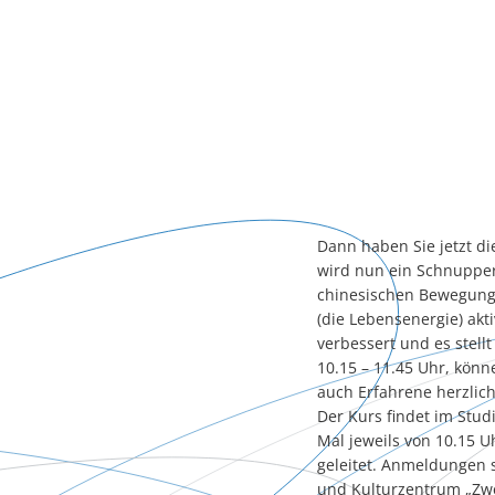
Dann haben Sie jetzt d
wird nun ein Schnupper
chinesischen Bewegung
(die Lebensenergie) akt
verbessert und es stell
10.15 – 11.45 Uhr, könn
auch Erfahrene herzlic
Der Kurs findet im Stud
Mal jeweils von 10.15 U
geleitet. Anmeldungen 
und Kulturzentrum „Zwe