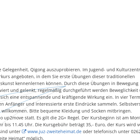
ie Gelegenheit, Qigong auszuprobieren. Im Jugend- und Kulturzent
kurs angeboten, in dem Sie erste Übungen dieser traditionellen
skunst kennenlernen können. Durch diese Übungen in Bewegung 
iviert und gelenkt, regelmäßig durchgeführt werden Beweglichkeit
t sich eine entspannende und kräftigende Wirkung ein. In vier Term
en Anfänger und Interessierte erste Eindrücke sammeln. Selbstver
h willkommen. Bitte bequeme Kleidung und Socken mitbringen.
io up2move statt. Es gilt die 2G+ Regel. Der Kursbeginn ist am Mon
hr bis 11.45 Uhr. Die Kursgebühr beträgt 35,- Euro, der Kurs wird
sind unter
www.juz-zweiteheimat.de
oder telefonisch unter 026
ite Heimat“ möglich.