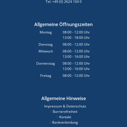
Tel: +49 (0) 2624 104 0
Allgemeine Öffnungszeiten
Montag
08:00
-
12:00
Uhr
13:00
-
18:00
Von 08:00 bis 12:00 Uhr
Uhr
Von 13:00 bis 18:00 Uhr
Dienstag
08:00
-
12:00
Uhr
Von 08:00 bis 12:00 Uhr
Mittwoch
08:00
-
12:00
Uhr
13:00
-
16:00
Von 08:00 bis 12:00 Uhr
Uhr
Von 13:00 bis 16:00 Uhr
Donnerstag
08:00
-
12:00
Uhr
13:00
-
16:00
Von 08:00 bis 12:00 Uhr
Uhr
Von 13:00 bis 16:00 Uhr
Freitag
08:00
-
12:00
Uhr
Von 08:00 bis 12:00 Uhr
Allgemeine Hinweise
Impressum & Datenschutz
Barrierefreiheit
Kontakt
Bankverbindung