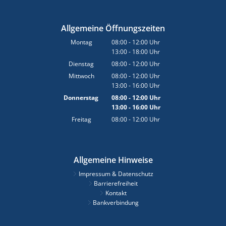
Allgemeine Öffnungszeiten
Montag
08:00
-
12:00
Uhr
13:00
-
18:00
Von 08:00 bis 12:00 Uhr
Uhr
Von 13:00 bis 18:00 Uhr
Dienstag
08:00
-
12:00
Uhr
Von 08:00 bis 12:00 Uhr
Mittwoch
08:00
-
12:00
Uhr
13:00
-
16:00
Von 08:00 bis 12:00 Uhr
Uhr
Von 13:00 bis 16:00 Uhr
Donnerstag
08:00
-
12:00
Uhr
13:00
-
16:00
Von 08:00 bis 12:00 Uhr
Uhr
Von 13:00 bis 16:00 Uhr
Freitag
08:00
-
12:00
Uhr
Von 08:00 bis 12:00 Uhr
Allgemeine Hinweise
Impressum & Datenschutz
Barrierefreiheit
Kontakt
Bankverbindung