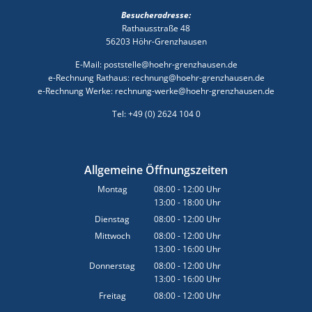
Besucheradresse:
Rathausstraße 48
56203 Höhr-Grenzhausen
E-Mail: poststelle@hoehr-grenzhausen.de
e-Rechnung Rathaus: rechnung@hoehr-grenzhausen.de
e-Rechnung Werke: rechnung-werke@hoehr-grenzhausen.de
Tel: +49 (0) 2624 104 0
Allgemeine Öffnungszeiten
Montag
08:00
-
12:00
Uhr
13:00
-
18:00
Von 08:00 bis 12:00 Uhr
Uhr
Von 13:00 bis 18:00 Uhr
Dienstag
08:00
-
12:00
Uhr
Von 08:00 bis 12:00 Uhr
Mittwoch
08:00
-
12:00
Uhr
13:00
-
16:00
Von 08:00 bis 12:00 Uhr
Uhr
Von 13:00 bis 16:00 Uhr
Donnerstag
08:00
-
12:00
Uhr
13:00
-
16:00
Von 08:00 bis 12:00 Uhr
Uhr
Von 13:00 bis 16:00 Uhr
Freitag
08:00
-
12:00
Uhr
Von 08:00 bis 12:00 Uhr