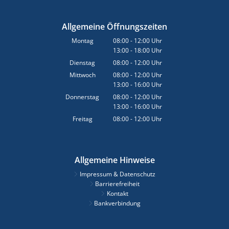
Allgemeine Öffnungszeiten
Montag
08:00
-
12:00
Uhr
13:00
-
18:00
Von 08:00 bis 12:00 Uhr
Uhr
Von 13:00 bis 18:00 Uhr
Dienstag
08:00
-
12:00
Uhr
Von 08:00 bis 12:00 Uhr
Mittwoch
08:00
-
12:00
Uhr
13:00
-
16:00
Von 08:00 bis 12:00 Uhr
Uhr
Von 13:00 bis 16:00 Uhr
Donnerstag
08:00
-
12:00
Uhr
13:00
-
16:00
Von 08:00 bis 12:00 Uhr
Uhr
Von 13:00 bis 16:00 Uhr
Freitag
08:00
-
12:00
Uhr
Von 08:00 bis 12:00 Uhr
Allgemeine Hinweise
Impressum & Datenschutz
Barrierefreiheit
Kontakt
Bankverbindung