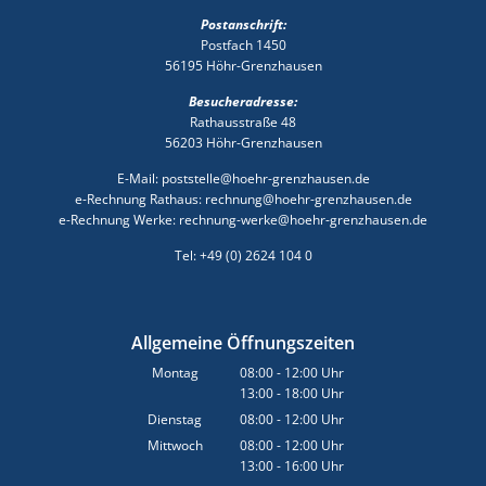
Postanschrift:
Postfach 1450
56195 Höhr-Grenzhausen
Besucheradresse:
Rathausstraße 48
56203 Höhr-Grenzhausen
E-Mail: poststelle@hoehr-grenzhausen.de
e-Rechnung Rathaus: rechnung@hoehr-grenzhausen.de
e-Rechnung Werke: rechnung-werke@hoehr-grenzhausen.de
Tel: +49 (0) 2624 104 0
Allgemeine Öffnungszeiten
Montag
08:00
-
12:00
Uhr
13:00
-
18:00
Von 08:00 bis 12:00 Uhr
Uhr
Von 13:00 bis 18:00 Uhr
Dienstag
08:00
-
12:00
Uhr
Von 08:00 bis 12:00 Uhr
Mittwoch
08:00
-
12:00
Uhr
13:00
-
16:00
Von 08:00 bis 12:00 Uhr
Uhr