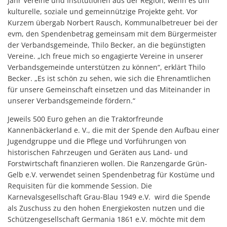
Jahr Vereine und Institutionen aus der Region, wenn es um
kulturelle, soziale und gemeinnützige Projekte geht. Vor
Kurzem übergab Norbert Rausch, Kommunalbetreuer bei der
evm, den Spendenbetrag gemeinsam mit dem Bürgermeister
der Verbandsgemeinde, Thilo Becker, an die begünstigten
Vereine. „Ich freue mich so engagierte Vereine in unserer
Verbandsgemeinde unterstützen zu können“, erklärt Thilo
Becker. „Es ist schön zu sehen, wie sich die Ehrenamtlichen
für unsere Gemeinschaft einsetzen und das Miteinander in
unserer Verbandsgemeinde fördern.“
Jeweils 500 Euro gehen an die Traktorfreunde
Kannenbäckerland e. V., die mit der Spende den Aufbau einer
Jugendgruppe und die Pflege und Vorführungen von
historischen Fahrzeugen und Geräten aus Land- und
Forstwirtschaft finanzieren wollen. Die Ranzengarde Grün-
Gelb e.V. verwendet seinen Spendenbetrag für Kostüme und
Requisiten für die kommende Session. Die
Karnevalsgesellschaft Grau-Blau 1949 e.V. wird die Spende
als Zuschuss zu den hohen Energiekosten nutzen und die
Schützengesellschaft Germania 1861 e.V. möchte mit dem