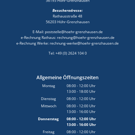
56195 Höhr-Grenzhausen
Besucheradresse:
Rathausstraße 48
56203 Höhr-Grenzhausen
E-Mail: poststelle@hoehr-grenzhausen.de
e-Rechnung Rathaus: rechnung@hoehr-grenzhausen.de
e-Rechnung Werke: rechnung-werke@hoehr-grenzhausen.de
Tel: +49 (0) 2624 104 0
Allgemeine Öffnungszeiten
Montag
08:00
-
12:00
Uhr
13:00
-
18:00
Von 08:00 bis 12:00 Uhr
Uhr
Von 13:00 bis 18:00 Uhr
Dienstag
08:00
-
12:00
Uhr
Von 08:00 bis 12:00 Uhr
Mittwoch
08:00
-
12:00
Uhr
13:00
-
16:00
Von 08:00 bis 12:00 Uhr
Uhr
Von 13:00 bis 16:00 Uhr
Donnerstag
08:00
-
12:00
Uhr
13:00
-
16:00
Von 08:00 bis 12:00 Uhr
Uhr
Von 13:00 bis 16:00 Uhr
Freitag
08:00
-
12:00
Uhr