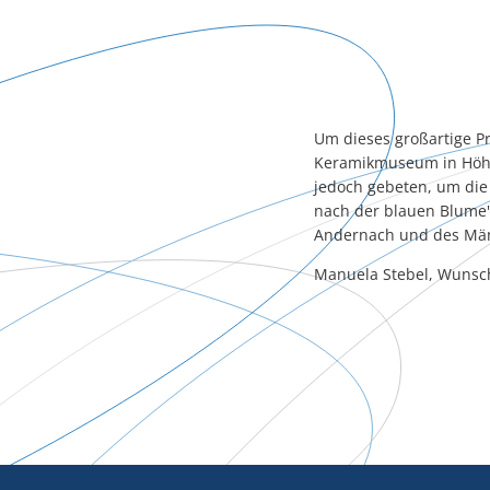
Um dieses großartige Pr
Keramikmuseum in Höhr-G
jedoch gebeten, um die 
nach der blauen Blume"
Andernach und des Män
Manuela Stebel, Wunsche