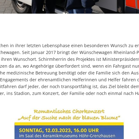
en in ihrer letzten Lebensphase einen besonderen Wunsch zu erfü
ewagen. Seit Januar 2017 bringt der Wünschewagen Rheinland-Pf
ihren Wunschort. Schirmherrin des Projektes ist Ministerpräsiden
n da an, wo Angehörige überfordert sind, wenn ein Fahrgast nur 
he medizinische Betreuung benötigt oder die Familie sich den Ausfl
Engagements der ehrenamtlichen Helferinnen und Helfer fahren
Mitfahren darf jeder, der noch transportfähig ist, das Ziel bleibt
r, ins Stadion, zum Konzert, der Familie oder noch einmal nach H