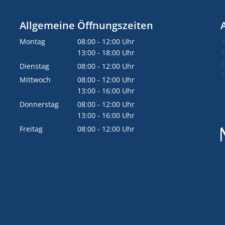
Allgemeine Öffnungszeiten
Montag
08:00
-
12:00
Uhr
Von 08:00 bis 12:00 Uhr
13:00
-
18:00
Uhr
Von 13:00 bis 18:00 Uhr
Dienstag
08:00
-
12:00
Uhr
Von 08:00 bis 12:00 Uhr
Mittwoch
08:00
-
12:00
Uhr
Von 08:00 bis 12:00 Uhr
13:00
-
16:00
Uhr
Von 13:00 bis 16:00 Uhr
Donnerstag
08:00
-
12:00
Uhr
Von 08:00 bis 12:00 Uhr
13:00
-
16:00
Uhr
Von 13:00 bis 16:00 Uhr
Freitag
08:00
-
12:00
Uhr
Von 08:00 bis 12:00 Uhr