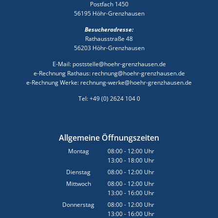
Postfach 1450
56195 Höhr-Grenzhausen
Besucheradresse:
Rathausstraße 48
56203 Höhr-Grenzhausen
E-Mail: poststelle@hoehr-grenzhausen.de
e-Rechnung Rathaus: rechnung@hoehr-grenzhausen.de
e-Rechnung Werke: rechnung-werke@hoehr-grenzhausen.de
Tel: +49 (0) 2624 104 0
Allgemeine Öffnungszeiten
Montag
08:00
-
12:00
Uhr
13:00
-
18:00
Von 08:00 bis 12:00 Uhr
Uhr
Von 13:00 bis 18:00 Uhr
Dienstag
08:00
-
12:00
Uhr
Von 08:00 bis 12:00 Uhr
Mittwoch
08:00
-
12:00
Uhr
13:00
-
16:00
Von 08:00 bis 12:00 Uhr
Uhr
Von 13:00 bis 16:00 Uhr
Donnerstag
08:00
-
12:00
Uhr
13:00
-
16:00
Von 08:00 bis 12:00 Uhr
Uhr