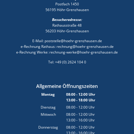
Postfach 1450
56195 Höhr-Grenzhausen
Besucheradresse:
Rathausstraße 48
56203 Höhr-Grenzhausen
E-Mail: poststelle@hoehr-grenzhausen.de
e-Rechnung Rathaus: rechnung@hoehr-grenzhausen.de
e-Rechnung Werke: rechnung-werke@hoehr-grenzhausen.de
Tel: +49 (0) 2624 104 0
Allgemeine Öffnungszeiten
Montag
08:00
-
12:00
Uhr
13:00
-
18:00
Von 08:00 bis 12:00 Uhr
Uhr
Von 13:00 bis 18:00 Uhr
Dienstag
08:00
-
12:00
Uhr
Von 08:00 bis 12:00 Uhr
Mittwoch
08:00
-
12:00
Uhr
13:00
-
16:00
Von 08:00 bis 12:00 Uhr
Uhr
Von 13:00 bis 16:00 Uhr
Donnerstag
08:00
-
12:00
Uhr
13:00
-
16:00
Von 08:00 bis 12:00 Uhr
Uhr