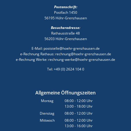
Postanschrift:
Postfach 1450
56195 Höhr-Grenzhausen
Besucheradresse:
Rathausstraße 48
56203 Höhr-Grenzhausen
E-Mail: poststelle@hoehr-grenzhausen.de
e-Rechnung Rathaus: rechnung@hoehr-grenzhausen.de
e-Rechnung Werke: rechnung-werke@hoehr-grenzhausen.de
Tel: +49 (0) 2624 104 0
Allgemeine Öffnungszeiten
Montag
08:00
-
12:00
Uhr
13:00
-
18:00
Von 08:00 bis 12:00 Uhr
Uhr
Von 13:00 bis 18:00 Uhr
Dienstag
08:00
-
12:00
Uhr
Von 08:00 bis 12:00 Uhr
Mittwoch
08:00
-
12:00
Uhr
13:00
-
16:00
Von 08:00 bis 12:00 Uhr
Uhr