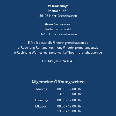
Postanschrift:
Postfach 1450
56195 Höhr-Grenzhausen
Besucheradresse:
Rathausstraße 48
56203 Höhr-Grenzhausen
E-Mail: poststelle@hoehr-grenzhausen.de
e-Rechnung Rathaus: rechnung@hoehr-grenzhausen.de
e-Rechnung Werke: rechnung-werke@hoehr-grenzhausen.de
Tel: +49 (0) 2624 104 0
Allgemeine Öffnungszeiten
Montag
08:00
-
12:00
Uhr
13:00
-
18:00
Von 08:00 bis 12:00 Uhr
Uhr
Von 13:00 bis 18:00 Uhr
Dienstag
08:00
-
12:00
Uhr
Von 08:00 bis 12:00 Uhr
Mittwoch
08:00
-
12:00
Uhr
13:00
-
16:00
Von 08:00 bis 12:00 Uhr
Uhr