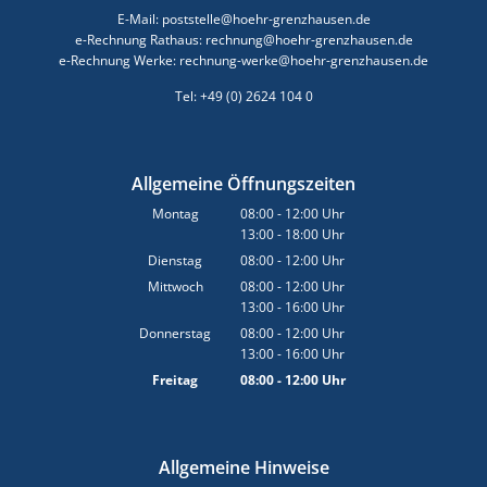
E-Mail: poststelle@hoehr-grenzhausen.de
e-Rechnung Rathaus: rechnung@hoehr-grenzhausen.de
e-Rechnung Werke: rechnung-werke@hoehr-grenzhausen.de
Tel: +49 (0) 2624 104 0
Allgemeine Öffnungszeiten
Montag
08:00
-
12:00
Uhr
13:00
-
18:00
Von 08:00 bis 12:00 Uhr
Uhr
Von 13:00 bis 18:00 Uhr
Dienstag
08:00
-
12:00
Uhr
Von 08:00 bis 12:00 Uhr
Mittwoch
08:00
-
12:00
Uhr
13:00
-
16:00
Von 08:00 bis 12:00 Uhr
Uhr
Von 13:00 bis 16:00 Uhr
Donnerstag
08:00
-
12:00
Uhr
13:00
-
16:00
Von 08:00 bis 12:00 Uhr
Uhr
Von 13:00 bis 16:00 Uhr
Freitag
08:00
-
12:00
Uhr
Von 08:00 bis 12:00 Uhr
Allgemeine Hinweise