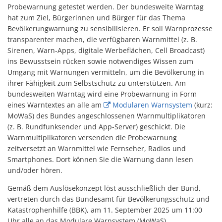
Probewarnung getestet werden. Der bundesweite Warntag
hat zum Ziel, Bürgerinnen und Bürger für das Thema
Bevölkerungwarnung zu sensibilisieren. Er soll Warnprozesse
transparenter machen, die verfügbaren Warnmittel (z. B.
Sirenen, Warn-Apps, digitale Werbeflächen, Cell Broadcast)
ins Bewusstsein rücken sowie notwendiges Wissen zum
Umgang mit Warnungen vermitteln, um die Bevölkerung in
ihrer Fähigkeit zum Selbstschutz zu unterstützen. Am
bundesweiten Warntag wird eine Probewarnung in Form
eines Warntextes an alle am
Modularen Warnsystem
(kurz:
MoWaS) des Bundes angeschlossenen Warnmultiplikatoren
(z. B. Rundfunksender und App-Server) geschickt. Die
Warnmultiplikatoren versenden die Probewarnung
zeitversetzt an Warnmittel wie Fernseher, Radios und
Smartphones. Dort können Sie die Warnung dann lesen
und/oder hören.
Gemäß dem Auslösekonzept löst ausschließlich der Bund,
vertreten durch das Bundesamt für Bevölkerungsschutz und
Katastrophenhilfe (BBK), am 11. September 2025 um 11:00
Uhr alle an das Modulare Warnsystem (MoWaS)